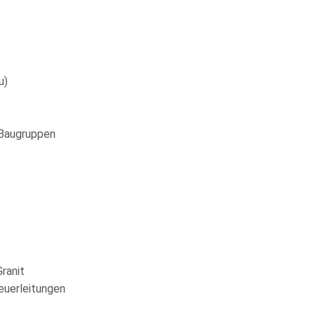
u)
 Baugruppen
ranit
euerleitungen