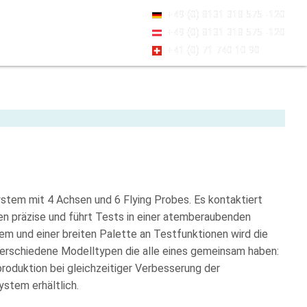
+49 (0) 8131 318 575 -120
+49 (0) 8131 318 575 -120
+41 (0) 71 740 10 90
ystem mit 4 Achsen und 6 Flying Probes. Es kontaktiert
ten präzise und führt Tests in einer atemberaubenden
m und einer breiten Palette an Testfunktionen wird die
erschiedene Modelltypen die alle eines gemeinsam haben:
roduktion bei gleichzeitiger Verbesserung der
ystem erhältlich.