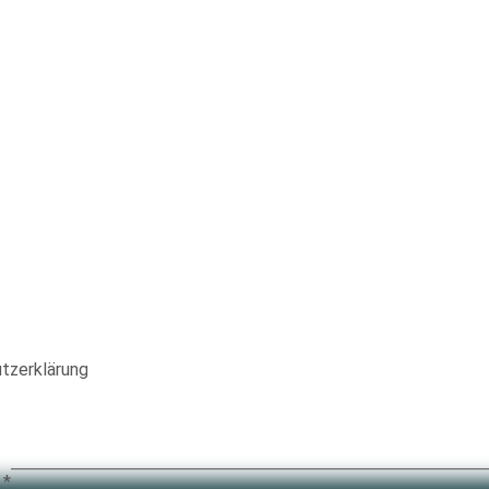
m Newsletter immer auf dem Laufenden!
tzerklärung
g
*