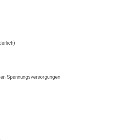
erlich)
nten Spannungsversorgungen
n