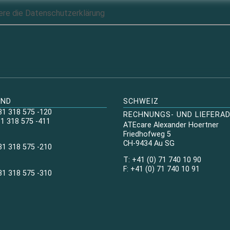
iere die Datenschutz­erklärung
AND
SCHWEIZ
31 318 575 -120
RECHNUNGS- UND LIEFERA
31 318 575 -411
ATEcare Alexander Hoertner
Friedhofweg 5
CH-9434 Au SG
31 318 575 -210
T: +41 (0) 71 740 10 90
s
F: +41 (0) 71 740 10 91
31 318 575 -310