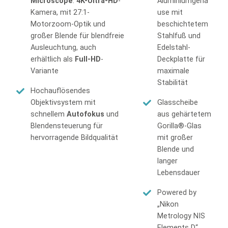
Microscope
:
4K-Ultra-HD
-
Aluminiumgehä
Kamera, mit 27:1-
use mit
Motorzoom-Optik und
beschichtetem
großer Blende für blendfreie
Stahlfuß und
Ausleuchtung, auch
Edelstahl-
erhältlich als
Full-HD
-
Deckplatte für
Variante
maximale
Stabilität
Hochauflösendes
Objektivsystem mit
Glasscheibe
schnellem
Autofokus
und
aus gehärtetem
Blendensteuerung für
Gorilla®-Glas
hervorragende Bildqualität
mit großer
Blende und
langer
Lebensdauer
Powered by
„Nikon
Metrology NIS
Elements D“