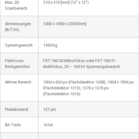
Max. 2D-
310 x 310 [mm] (12“ x 12“)
Scanbereich:
Abmessungen
1000 x 1050 x 2200 [mm]
(B/T/H):
Systemgewicht:
1450 kg
FeinFocus
FXT-160.50 Mikrofokus oder FXT-160.51
Röntgenröhre:
Multifokus, 20 – 160 kV Spannungsbereich
Aktiver Bereich:
1004 x 620 px (Flachdetektor 1308), 1004 x 1004 px
(Flachdetektor 1313), 1276 x 1276 px
(Flachdetektor 1616)
Pixelabstand:
127 µm
Bit-Tiefe:
16 bit