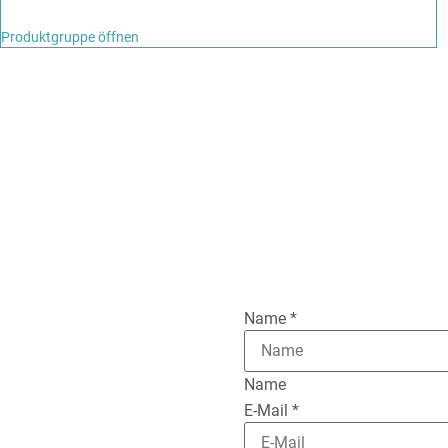
Produktgruppe öffnen
JETZT KOSTENFREI ABON
Bleiben Sie mit unserem New
Name
*
Name
E-Mail
*