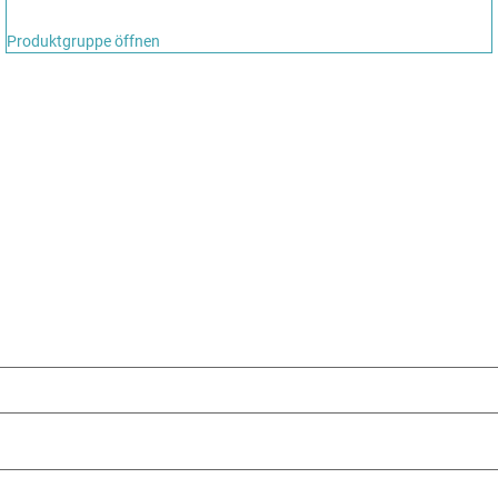
Produktgruppe öffnen
NIEREN
sletter immer auf dem Laufenden!