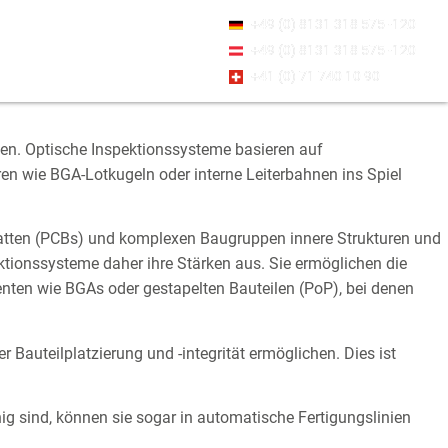
+49 (0) 8131 318 575 -120
+49 (0) 8131 318 575 -120
+41 (0) 71 740 10 90
emen. Optische Inspektionssysteme basieren auf
ren wie BGA-Lotkugeln oder interne Leiterbahnen ins Spiel
latten (PCBs) und komplexen Baugruppen innere Strukturen und
ionssysteme daher ihre Stärken aus. Sie ermöglichen die
enten wie BGAs oder gestapelten Bauteilen (PoP), bei denen
auteilplatzierung und -integrität ermöglichen. Dies ist
g sind, können sie sogar in automatische Fertigungslinien