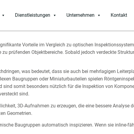
Dienstleistungen
Unternehmen
Kontakt
ignifikante Vorteile im Vergleich zu optischen Inspektionssyst
e zu prüfenden Objektbereiche. Sobald jedoch verdeckte Struktu
hdringen, was bedeutet, dass sie auch bei mehrlagigen Leiterp
xen Baugruppen oder Miniaturbauteilen spielen Röntgeninspekt
nd sind somit besonders nützlich für die Inspektion von Kompon
ersteckt sind.
keit, 3D-Aufnahmen zu erzeugen, die eine bessere Analyse der B
xen Geometrien.
sche Baugruppen automatisch inspizieren. Wenn sie inline-fähi