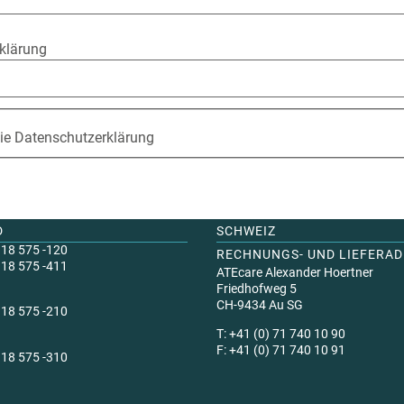
klärung
die Datenschutz­erklärung
D
SCHWEIZ
318 575 -120
RECHNUNGS- UND LIEFERAD
318 575 -411
ATEcare Alexander Hoertner
Friedhofweg 5
CH-9434 Au SG
318 575 -210
T: +41 (0) 71 740 10 90
F: +41 (0) 71 740 10 91
318 575 -310